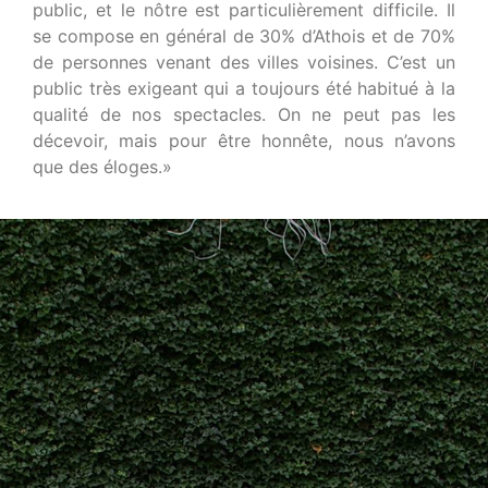
public, et le nôtre est particulièrement difficile. Il
se compose en général de 30% d’Athois et de 70%
de personnes venant des villes voisines. C’est un
public très exigeant qui a toujours été habitué à la
qualité de nos spectacles. On ne peut pas les
décevoir, mais pour être honnête, nous n’avons
que des éloges.»